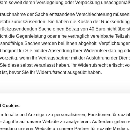
te Ware soweit deren Versiegelung oder Verpackung unsachgemä
auchnahme der Sache entstandene Verschlechterung müssen Si
fahr zurückzusenden. Sie haben die Kosten der Rücksendung z
 zurückzusendenden Sache einen Betrag von 40 Euro nicht übers
ht die Gegenleistung oder eine vertraglich vereinbarte Teilzahl
ersandfähige Sachen werden bei Ihnen abgeholt. Verpflichtung
st beginnt für Sie mit der Absendung Ihrer Widerrufserklärung o
t vorzeitig, wenn Ihr Vertragspartner mit der Ausführung der Die
ie diese selbst veranlasst haben. Ihr Widerrufsrecht erlischt v
 ist, bevor Sie Ihr Widerrufsrecht ausgeübt haben.
t Cookies
 Inhalte und Anzeigen zu personalisieren, Funktionen für sozia
e Zugriffe auf unsere Website zu analysieren. Außerdem geben w
rwendung unserer Website an unsere Partner für soziale Medien