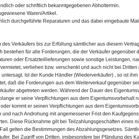
dlich oder schriftlich bekanntgegebenen Abholtermin.
ausgewiesene Waren/Artikel.
chlich durchgeführte Reparaturen und das dabei eingebaute Mate
 des Verkäufers bis zur Erfüllung sämtlicher aus diesem Vert
ch bestehen für alle Forderungen, die der Verkäufer gegenü
ren oder Ersatzteillieferungen sowie sonstige Leistungen, nach
 vermietet, verliehen bzw. verschenkt und auch nicht bei Dritt
ntersagt. Ist der Kunde Händler (Wiederverkäufer) , so ist ih
tet, daß die Forderungen aus dem Weiterverkauf gegenüber sei
Verkäufer abgetreten werden. Während der Dauer des Eigentumsv
olange er seine Verpflichtungen aus dem Eigentumsvorbehalt n
oder kommt er seinen Verpflichtungen aus dem Eigentumsvorbeh
und nach Androhung mit angemessener Frist den Kaufgegensta
ten. Diese Rücknahme gilt bei Teilzahlungsgeschäften eines ni
em Fall gelten die Bestimmungen des Abzahlungsgesetzes. Sämt
ufer. Bei Zugriff von Dritten, insbesondere bei Pfändung des